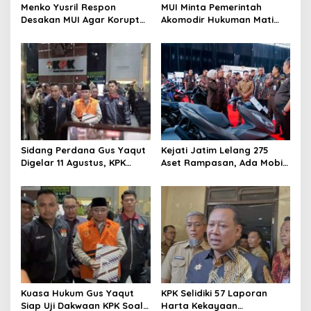
Menko Yusril Respon
MUI Minta Pemerintah
Desakan MUI Agar Koruptor
Akomodir Hukuman Mati
Dihukum Mati, Singgung
untuk Koruptor
Nurani Hakim
Sidang Perdana Gus Yaqut
Kejati Jatim Lelang 275
Digelar 11 Agustus, KPK
Aset Rampasan, Ada Mobil
Minta Masyarakat Ikut
Harga Rp48 Juta Hingga
Kawal
Kapal Rp3,7 M
Kuasa Hukum Gus Yaqut
KPK Selidiki 57 Laporan
Siap Uji Dakwaan KPK Soal
Harta Kekayaan