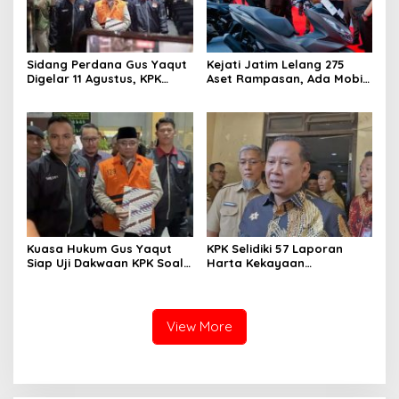
Sidang Perdana Gus Yaqut
Kejati Jatim Lelang 275
Digelar 11 Agustus, KPK
Aset Rampasan, Ada Mobil
Minta Masyarakat Ikut
Harga Rp48 Juta Hingga
Kawal
Kapal Rp3,7 M
Kuasa Hukum Gus Yaqut
KPK Selidiki 57 Laporan
Siap Uji Dakwaan KPK Soal
Harta Kekayaan
Dugaan Korupsi Kuota Haji
Penyelenggara Negara tak
Sesuai
View More