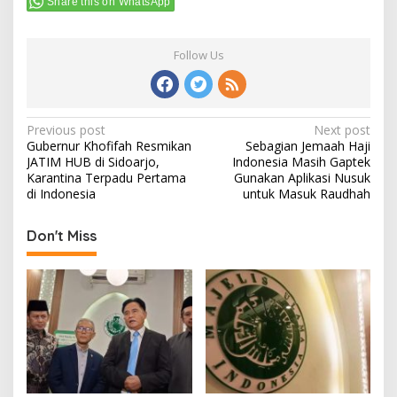
Share this on WhatsApp
Follow Us
Post
Previous post
Next post
Gubernur Khofifah Resmikan
Sebagian Jemaah Haji
navigation
JATIM HUB di Sidoarjo,
Indonesia Masih Gaptek
Karantina Terpadu Pertama
Gunakan Aplikasi Nusuk
di Indonesia
untuk Masuk Raudhah
Don't Miss