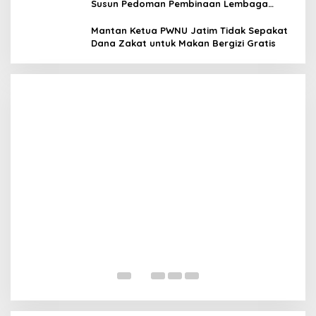
Susun Pedoman Pembinaan Lembaga
Pengelola Zakat Wakaf
Megawati Terbitkan Surat Internal, Tegaskan
Mantan Ketua PWNU Jatim Tidak Sepakat
Posisi PDIP Sebagai Partai Penyeimbang
Dana Zakat untuk Makan Bergizi Gratis
In Politik
|
July 8, 2026
M
M
In 