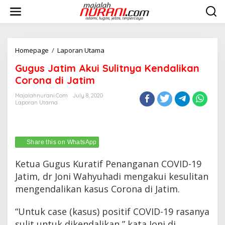
Skip
to
content
Gugus
Homepage
/
Laporan Utama
Jatim
Gugus Jatim Akui Sulitnya Kendalikan
Akui
Sulitnya
Corona di Jatim
Kendalikan
Corona
Majalahnurani.com
July 8, 2020
Laporan Utama
di
Jatim
Share this on WhatsApp
Ketua Gugus Kuratif Penanganan COVID-19
Jatim, dr Joni Wahyuhadi mengakui kesulitan
mengendalikan kasus Corona di Jatim.
“Untuk case (kasus) positif COVID-19 rasanya
sulit untuk dikendalikan,” kata Joni di