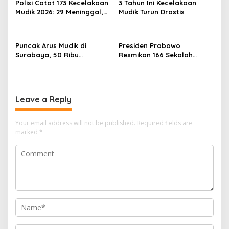
Polisi Catat 173 Kecelakaan
3 Tahun Ini Kecelakaan
Mudik 2026: 29 Meninggal,
Mudik Turun Drastis
70 Luka Berat dan 505
Luka Ringan
Puncak Arus Mudik di
Presiden Prabowo
Surabaya, 50 Ribu
Resmikan 166 Sekolah
Penumpang KA Padati
Rakyat
Stasiun Daop 8
Leave a Reply
Your email address will not be published.
Required fields are
marked
*