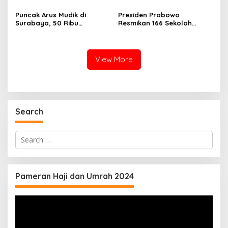
Puncak Arus Mudik di
Presiden Prabowo
Surabaya, 50 Ribu
Resmikan 166 Sekolah
Penumpang KA Padati
Rakyat
Stasiun Daop 8
View More
Search
Search
for:
Pameran Haji dan Umrah 2024
Video
Player