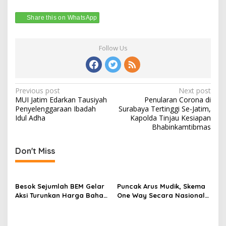
Share this on WhatsApp
Follow Us
Post
Previous post
Next post
MUI Jatim Edarkan Tausiyah
Penularan Corona di
navigation
Penyelenggaraan Ibadah
Surabaya Tertinggi Se-Jatim,
Idul Adha
Kapolda Tinjau Kesiapan
Bhabinkamtibmas
Don't Miss
Besok Sejumlah BEM Gelar
Puncak Arus Mudik, Skema
Aksi Turunkan Harga Bahan
One Way Secara Nasional
Pokok dan BBM
Diterapkan