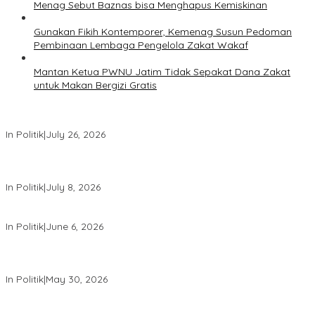
Menag Sebut Baznas bisa Menghapus Kemiskinan
Gunakan Fikih Kontemporer, Kemenag Susun Pedoman
Pembinaan Lembaga Pengelola Zakat Wakaf
Mantan Ketua PWNU Jatim Tidak Sepakat Dana Zakat
untuk Makan Bergizi Gratis
PDIP Desak Pemerintah Penyelidikan Kasus Kudatuli Dibuka Lagi
In Politik
|
July 26, 2026
Megawati Terbitkan Surat Internal, Tegaskan Posisi PDIP Sebagai
Partai Penyeimbang
In Politik
|
July 8, 2026
Mensesneg Tanggapi Isu Kuat Reshufle Menkeu dan Gubernur BI
In Politik
|
June 6, 2026
PDIP Kumpulkan Ribuan Kader se-Indonesia, Sambut Bulan Bung
Karno
In Politik
|
May 30, 2026
Komdigi Pastikan Tak Ada Transfer Data Warga RI ke AS