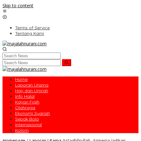
Skip to content
Terms of Service
Tentang Kami
Home
Laporan Utama
Haji dan Umrah
Info Halal
Kajian Fiqih
Olahraga
Ekonomi Syariah
Sepak Bola
Internasional
Kolom
Homepage
/
Laporan Utama
Astaghfirullah, Armenia Jadikan