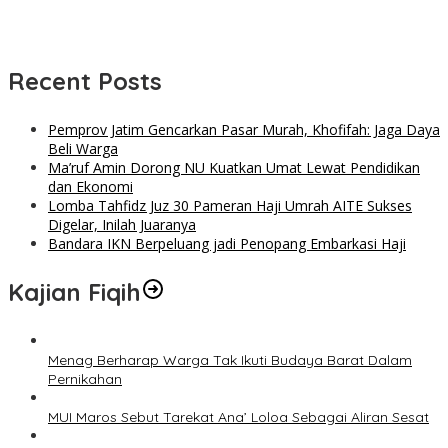
Recent Posts
Pemprov Jatim Gencarkan Pasar Murah, Khofifah: Jaga Daya
Beli Warga
Ma’ruf Amin Dorong NU Kuatkan Umat Lewat Pendidikan
dan Ekonomi
Lomba Tahfidz Juz 30 Pameran Haji Umrah AITE Sukses
Digelar, Inilah Juaranya
Bandara IKN Berpeluang jadi Penopang Embarkasi Haji
Kajian Fiqih
Menag Berharap Warga Tak Ikuti Budaya Barat Dalam
Pernikahan
MUI Maros Sebut Tarekat Ana’ Loloa Sebagai Aliran Sesat