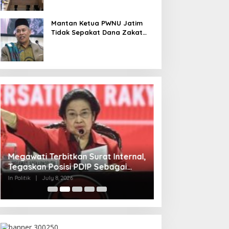
Mantan Ketua PWNU Jatim
Tidak Sepakat Dana Zakat
untuk Makan Bergizi Gratis
Megawati Terbitkan Surat Internal,
Mensesneg Tangg
Tegaskan Posisi PDIP Sebagai
Reshufle Menkeu
Partai Penyeimbang
In Politik
|
July 8, 2026
In Politik
|
June 6, 2026