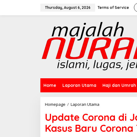
Skip
to
Thursday, August 6, 2026
Terms of Service
content
Home
Laporan Utama
Haji dan Umrah
Update
Homepage
/
Laporan Utama
Corona
Update Corona di J
di
Jatim
Kasus Baru Corona 
6
Desember