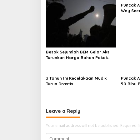
Puncak A
Way Seca
Besok Sejumlah BEM Gelar Aksi
Turunkan Harga Bahan Pokok
dan BBM
3 Tahun Ini Kecelakaan Mudik
Puncak A
Turun Drastis
50 Ribu 
Stasiun 
Leave a Reply
Your email address will not be published.
Required f