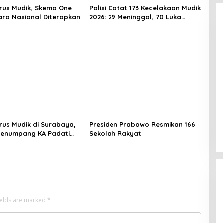
rus Mudik, Skema One
Polisi Catat 173 Kecelakaan Mudik
ra Nasional Diterapkan
2026: 29 Meninggal, 70 Luka
Berat dan 505 Luka Ringan
rus Mudik di Surabaya,
Presiden Prabowo Resmikan 166
Penumpang KA Padati
Sekolah Rakyat
Daop 8
ields are marked
*