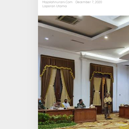
2020:
Majalahnurani.com
December 7, 2020
Kasus
Laporan Utama
Baru
Corona
Terus
Melonjak