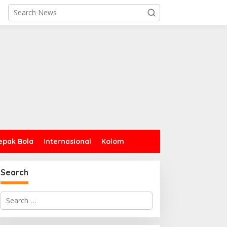
epak Bola
Internasional
Kolom
Search
Search
for: