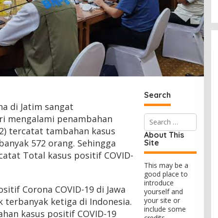
Search
 di Jatim sangat
Search
ari mengalami penambahan
for:
/12) tercatat tambahan kasus
About This
ebanyak 572 orang. Sehingga
Site
rcatat Total kasus positif COVID-
This may be a
good place to
introduce
sitif Corona COVID-19 di Jawa
yourself and
 terbanyak ketiga di Indonesia.
your site or
include some
han kasus positif COVID-19
credits.