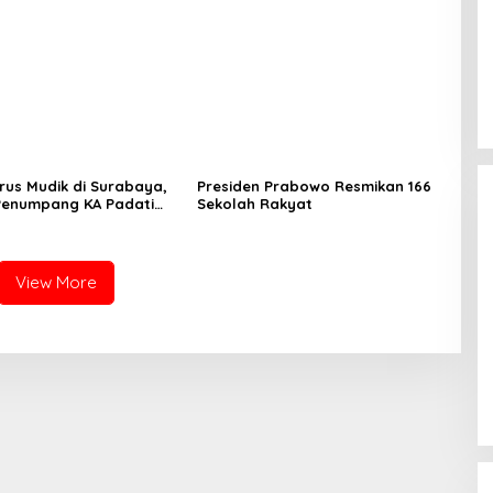
rus Mudik di Surabaya,
Presiden Prabowo Resmikan 166
Penumpang KA Padati
Sekolah Rakyat
Daop 8
View More
PDIP Desak Pemerintah
Penyelidikan Kasus Kudatuli
Dibuka Lagi
In Politik
|
July 26, 2026