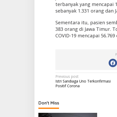
terbanyak yang mencapai 1.3
sebanyak 1.331 orang dan 
Sementara itu, pasien se
383 orang di Jawa Timur. T
COVID-19 mencapai 56.769 
Post
Previous post
Istri Sandiaga Uno Terkonfirmasi
navigation
Positif Corona
Don't Miss