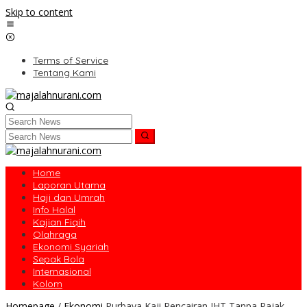
Skip to content
Terms of Service
Tentang Kami
Home
Laporan Utama
Haji dan Umrah
Info Halal
Kajian Fiqih
Olahraga
Ekonomi Syariah
Sepak Bola
Internasional
Kolom
Homepage
/
Ekonomi
Purbaya Kaji Pencairan JHT Tanpa Pajak