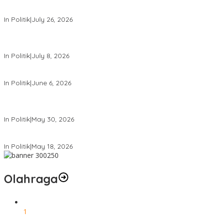
PDIP Desak Pemerintah Penyelidikan Kasus Kudatuli Dibuka Lagi
In Politik
|
July 26, 2026
Megawati Terbitkan Surat Internal, Tegaskan Posisi PDIP Sebagai
Partai Penyeimbang
In Politik
|
July 8, 2026
Mensesneg Tanggapi Isu Kuat Reshufle Menkeu dan Gubernur BI
In Politik
|
June 6, 2026
PDIP Kumpulkan Ribuan Kader se-Indonesia, Sambut Bulan Bung
Karno
In Politik
|
May 30, 2026
Komdigi Pastikan Tak Ada Transfer Data Warga RI ke AS
In Politik
|
May 18, 2026
Olahraga
1