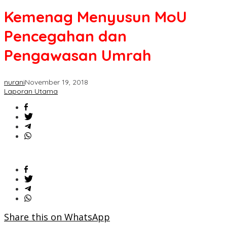
MoU
Kemenag Menyusun MoU
Pencegahan
dan
Pencegahan dan
Pengawasan
Umrah
Pengawasan Umrah
nurani
November 19, 2018
Laporan Utama
Share this on WhatsApp