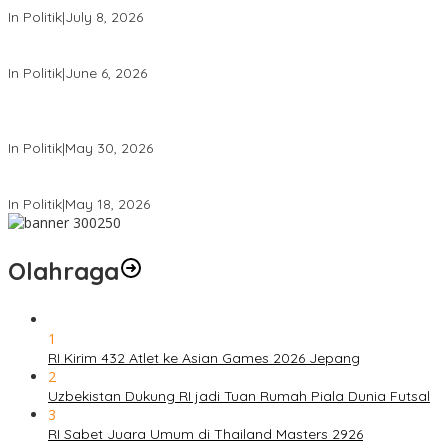
In Politik
|
July 8, 2026
Mensesneg Tanggapi Isu Kuat Reshufle Menkeu dan Gubernur BI
In Politik
|
June 6, 2026
PDIP Kumpulkan Ribuan Kader se-Indonesia, Sambut Bulan Bung
Karno
In Politik
|
May 30, 2026
Komdigi Pastikan Tak Ada Transfer Data Warga RI ke AS
In Politik
|
May 18, 2026
Olahraga
1
RI Kirim 432 Atlet ke Asian Games 2026 Jepang
2
Uzbekistan Dukung RI jadi Tuan Rumah Piala Dunia Futsal
3
RI Sabet Juara Umum di Thailand Masters 2926