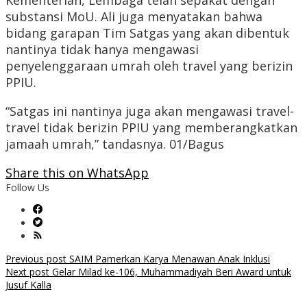
Kementerian, Lembaga telah sepakat dengan
substansi MoU. Ali juga menyatakan bahwa
bidang garapan Tim Satgas yang akan dibentuk
nantinya tidak hanya mengawasi
penyelenggaraan umrah oleh travel yang berizin
PPIU.
“Satgas ini nantinya juga akan mengawasi travel-
travel tidak berizin PPIU yang memberangkatkan
jamaah umrah,” tandasnya. 01/Bagus
Share this on WhatsApp
Follow Us
Post
Previous post
SAIM Pamerkan Karya Menawan Anak Inklusi
Next post
Gelar Milad ke-106, Muhammadiyah Beri Award untuk
navigation
Jusuf Kalla