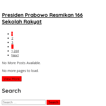
Presiden Prabowo Resmikan 166
Sekolah Rakyat
1
2
3
…
1,264
Next
No More Posts Available.
No more pages to load.
View More
Search
Search