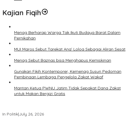
Kajian Fiqih
Menag Berharap Warga Tak Ikuti Budaya Barat Dalam
Pernikahan
MUI Maros Sebut Tarekat Ana’ Loloa Sebagai Aliran Sesat
Menag Sebut Baznas bisa Menghapus Kemiskinan
Gunakan Fikih Kontemporer, Kemenag Susun Pedoman
Pembinaan Lembaga Pengelola Zakat Wakaf
Mantan Ketua PWNU Jatim Tidak Sepakat Dana Zakat
untuk Makan Bergizi Gratis
PDIP Desak Pemerintah Penyelidikan Kasus Kudatuli Dibuka Lagi
In Politik
|
July 26, 2026
Megawati Terbitkan Surat Internal, Tegaskan Posisi PDIP Sebagai
Partai Penyeimbang