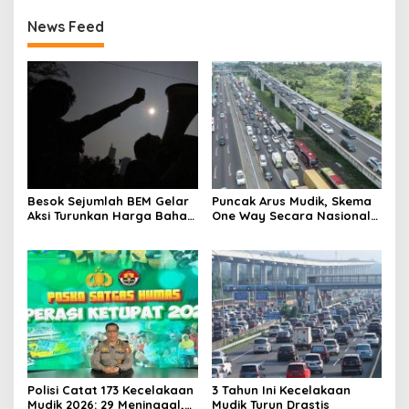
News Feed
Besok Sejumlah BEM Gelar
Puncak Arus Mudik, Skema
Aksi Turunkan Harga Bahan
One Way Secara Nasional
Pokok dan BBM
Diterapkan
Polisi Catat 173 Kecelakaan
3 Tahun Ini Kecelakaan
Mudik 2026: 29 Meninggal,
Mudik Turun Drastis