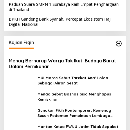
Paduan Suara SMPN 1 Surabaya Raih Empat Penghargaan
di Thailand
BPKH Gandeng Bank Syariah, Percepat Ekosistem Haji
Digital Nasional
Kajian Fiqih
Menag Berharap Warga Tak Ikuti Budaya Barat
Dalam Pernikahan
MUI Maros Sebut Tarekat Ana’ Loloa
Sebagai Aliran Sesat
Menag Sebut Baznas bisa Menghapus
Kemiskinan
Gunakan Fikih Kontemporer, Kemenag
Susun Pedoman Pembinaan Lembaga
Pengelola Zakat Wakaf
Megawati Terbitkan Surat Internal, Tegaskan
Mantan Ketua PWNU Jatim Tidak Sepakat