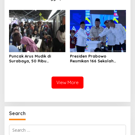
70 Luka Berat dan 505
Luka Ringan
Puncak Arus Mudik di
Presiden Prabowo
Surabaya, 50 Ribu
Resmikan 166 Sekolah
Penumpang KA Padati
Rakyat
Stasiun Daop 8
View More
Search
Search
for: