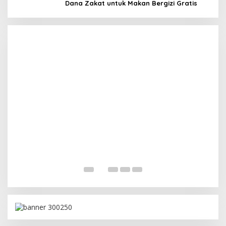
Posisi PDIP Sebagai Partai Penyeimbang
Dana Zakat untuk Makan Bergizi Gratis
In Politik
|
July 8, 2026
M
M
In 