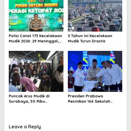
Polisi Catat 173 Kecelakaan
3 Tahun Ini Kecelakaan
Mudik 2026: 29 Meninggal,
Mudik Turun Drastis
70 Luka Berat dan 505
Luka Ringan
Puncak Arus Mudik di
Presiden Prabowo
Surabaya, 50 Ribu
Resmikan 166 Sekolah
Penumpang KA Padati
Rakyat
Stasiun Daop 8
Leave a Reply