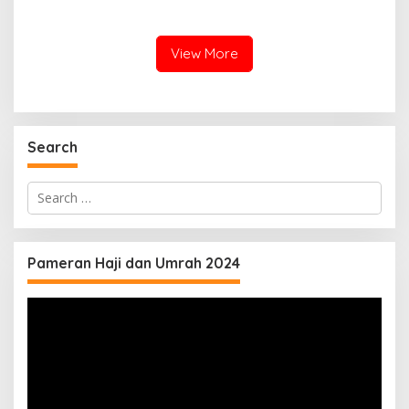
Penumpang KA Padati
Rakyat
Stasiun Daop 8
View More
Search
Search
for:
Pameran Haji dan Umrah 2024
Video
Player