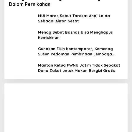
Dalam Pernikahan
MUI Maros Sebut Tarekat Ana’ Loloa
Sebagai Aliran Sesat
Menag Sebut Baznas bisa Menghapus
Kemiskinan
Gunakan Fikih Kontemporer, Kemenag
Susun Pedoman Pembinaan Lembaga
Pengelola Zakat Wakaf
Megawati Terbitkan Surat Internal, Tegaskan
Mantan Ketua PWNU Jatim Tidak Sepakat
Posisi PDIP Sebagai Partai Penyeimbang
Dana Zakat untuk Makan Bergizi Gratis
In Politik
|
July 8, 2026