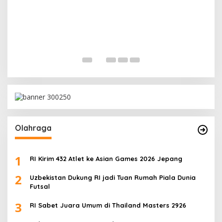
M
M
In 
Olahraga
1
RI Kirim 432 Atlet ke Asian Games 2026 Jepang
2
Uzbekistan Dukung RI jadi Tuan Rumah Piala Dunia
Futsal
3
RI Sabet Juara Umum di Thailand Masters 2926