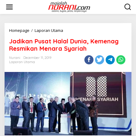
Skip
to
content
Jadikan
Homepage
/
Laporan Utama
Pusat
Jadikan Pusat Halal Dunia, Kemenag
Halal
Dunia,
Resmikan Menara Syariah
Kemenag
Resmikan
Nurani
December 11, 2019
Laporan Utama
Menara
Syariah