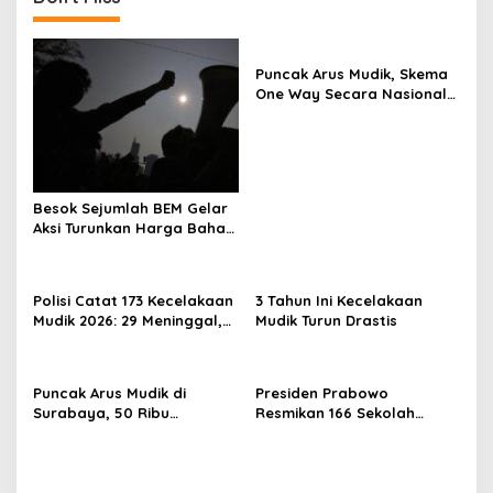
Puncak Arus Mudik, Skema
One Way Secara Nasional
Diterapkan
Besok Sejumlah BEM Gelar
Aksi Turunkan Harga Bahan
Pokok dan BBM
Polisi Catat 173 Kecelakaan
3 Tahun Ini Kecelakaan
Mudik 2026: 29 Meninggal,
Mudik Turun Drastis
70 Luka Berat dan 505
Luka Ringan
Puncak Arus Mudik di
Presiden Prabowo
Surabaya, 50 Ribu
Resmikan 166 Sekolah
Penumpang KA Padati
Rakyat
Stasiun Daop 8