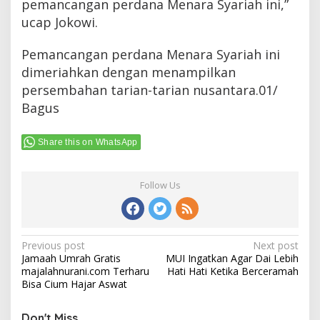
pemancangan perdana Menara Syariah ini,”
ucap Jokowi.
Pemancangan perdana Menara Syariah ini
dimeriahkan dengan menampilkan
persembahan tarian-tarian nusantara.01/
Bagus
Share this on WhatsApp
Follow Us
Post
Previous post
Next post
Jamaah Umrah Gratis
MUI Ingatkan Agar Dai Lebih
navigation
majalahnurani.com Terharu
Hati Hati Ketika Berceramah
Bisa Cium Hajar Aswat
Don't Miss