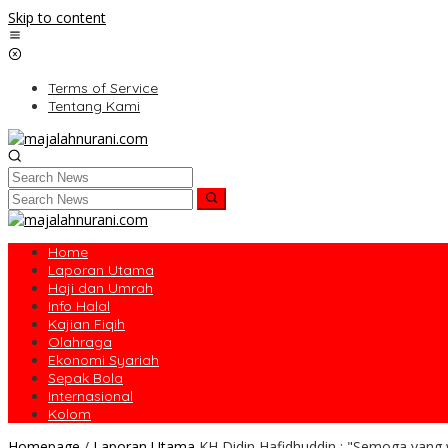
Skip to content
Terms of Service
Tentang Kami
Home
Laporan Utama
Haji dan Umrah
Info Halal
Kajian Fiqih
Olahraga
Ekonomi Syariah
Sepak Bola
Internasional
Kolom
Homepage
/
Laporan Utama
KH Didin Hafidhuddin : "Semoga yang 