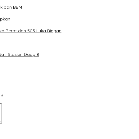
ok dan BBM
apkan
uka Berat dan 505 Luka Ringan
ati Stasiun Daop 8
d
*