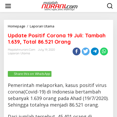
Skip
to
content
Update
Homepage
/
Laporan Utama
Positif
Update Positif Corona 19 Juli: Tambah
Corona
19
1.639, Total 86.521 Orang
Juli:
Tambah
Majalahnurani.com
July 19, 2020
Laporan Utama
1.639,
Total
86.521
Orang
Share this on WhatsApp
Pemerintah melaporkan, kasus positif virus
corona(Covid-19) di Indonesia bertambah
sebanyak 1.639 orang pada Ahad (19/7/2020).
Sehingga totalnya menjadi 86.521 orang.
Dari jumlah tersebut, 45.401 orang di