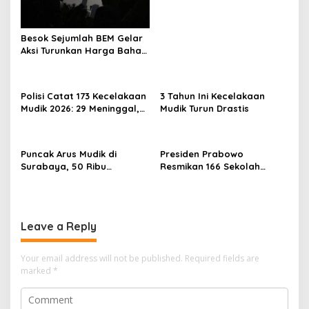
Besok Sejumlah BEM Gelar
Aksi Turunkan Harga Bahan
Pokok dan BBM
Polisi Catat 173 Kecelakaan
3 Tahun Ini Kecelakaan
Mudik 2026: 29 Meninggal,
Mudik Turun Drastis
70 Luka Berat dan 505
Luka Ringan
Puncak Arus Mudik di
Presiden Prabowo
Surabaya, 50 Ribu
Resmikan 166 Sekolah
Penumpang KA Padati
Rakyat
Stasiun Daop 8
Leave a Reply
Your email address will not be published.
Required fields are
marked
*