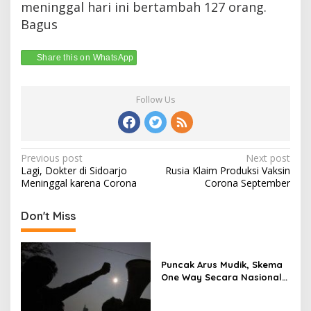
meninggal hari ini bertambah 127 orang.
Bagus
Share this on WhatsApp
Follow Us
Post
Previous post
Next post
Lagi, Dokter di Sidoarjo
Rusia Klaim Produksi Vaksin
navigation
Meninggal karena Corona
Corona September
Don't Miss
Puncak Arus Mudik, Skema
One Way Secara Nasional
Diterapkan