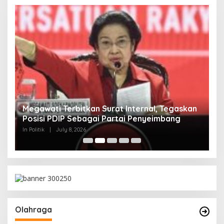
Megawati Terbitkan Surat Internal, Tegaskan
M
Posisi PDIP Sebagai Partai Penyeimbang
M
In Politik
|
July 8, 2026
In 
Olahraga