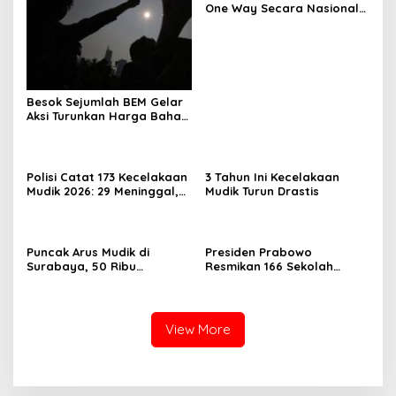
One Way Secara Nasional
Diterapkan
Besok Sejumlah BEM Gelar
Aksi Turunkan Harga Bahan
Pokok dan BBM
Polisi Catat 173 Kecelakaan
3 Tahun Ini Kecelakaan
Mudik 2026: 29 Meninggal,
Mudik Turun Drastis
70 Luka Berat dan 505
Luka Ringan
Puncak Arus Mudik di
Presiden Prabowo
Surabaya, 50 Ribu
Resmikan 166 Sekolah
Penumpang KA Padati
Rakyat
Stasiun Daop 8
View More