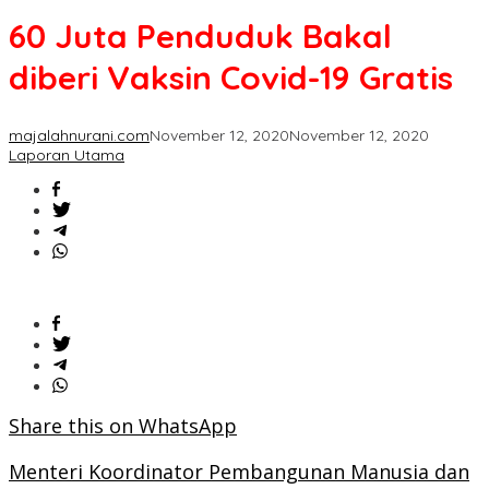
Penduduk
60 Juta Penduduk Bakal
Bakal
diberi
diberi Vaksin Covid-19 Gratis
Vaksin
Covid-
19
majalahnurani.com
November 12, 2020
November 12, 2020
Gratis
Laporan Utama
Share this on WhatsApp
Menteri Koordinator Pembangunan Manusia dan