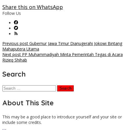
Share this on WhatsApp
Follow Us
Post
Previous post
Gubernur Jawa Timur Dianugerahi Jokowi Bintang
Mahaputera Utama
navigation
Next post
PP Muhammadiyah Minta Pemerintah Tegas di Acara
Rizieq Shihab
Search
Search
for:
About This Site
This may be a good place to introduce yourself and your site or
include some credits.