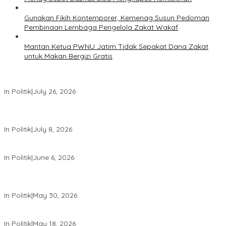
Gunakan Fikih Kontemporer, Kemenag Susun Pedoman
Pembinaan Lembaga Pengelola Zakat Wakaf
Mantan Ketua PWNU Jatim Tidak Sepakat Dana Zakat
untuk Makan Bergizi Gratis
PDIP Desak Pemerintah Penyelidikan Kasus Kudatuli Dibuka Lagi
In Politik
|
July 26, 2026
Megawati Terbitkan Surat Internal, Tegaskan Posisi PDIP Sebagai
Partai Penyeimbang
In Politik
|
July 8, 2026
Mensesneg Tanggapi Isu Kuat Reshufle Menkeu dan Gubernur BI
In Politik
|
June 6, 2026
PDIP Kumpulkan Ribuan Kader se-Indonesia, Sambut Bulan Bung
Karno
In Politik
|
May 30, 2026
Komdigi Pastikan Tak Ada Transfer Data Warga RI ke AS
In Politik
|
May 18, 2026