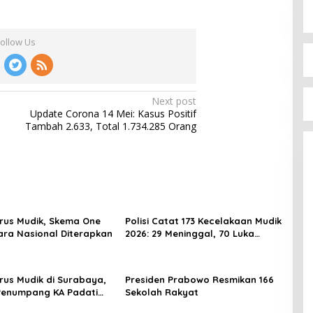
Follow Us
Next post
Update Corona 14 Mei: Kasus Positif
Tambah 2.633, Total 1.734.285 Orang
rus Mudik, Skema One
Polisi Catat 173 Kecelakaan Mudik
ra Nasional Diterapkan
2026: 29 Meninggal, 70 Luka
Berat dan 505 Luka Ringan
rus Mudik di Surabaya,
Presiden Prabowo Resmikan 166
Penumpang KA Padati
Sekolah Rakyat
Daop 8