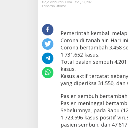
3.458,
Majalahnurani.com
May 13, 2021
Total
Laporan Utama
Positif
Corona
1.731.652
Pemerintah kembali mela
Corona di tanah air. Hari in
Corona bertambah 3.458 se
1.731.652 kasus.
Total pasien sembuh 4.201
kasus.
Kasus aktif tercatat seban
yang diperiksa 31.550, dan
Pasien sembuh bertambah 4
Pasien meninggal bertamba
Sebelumnya, pada Rabu (12/
1.723.596 kasus positif vir
pasien sembuh, dan 47.617 