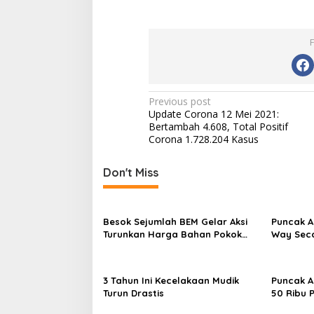
Post
Previous post
Update Corona 12 Mei 2021:
navigation
Bertambah 4.608, Total Positif
Corona 1.728.204 Kasus
Don't Miss
Besok Sejumlah BEM Gelar Aksi
Puncak A
Turunkan Harga Bahan Pokok
Way Seca
dan BBM
3 Tahun Ini Kecelakaan Mudik
Puncak A
Turun Drastis
50 Ribu 
Stasiun 