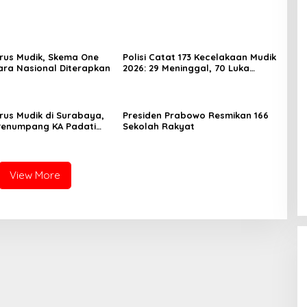
rus Mudik, Skema One
Polisi Catat 173 Kecelakaan Mudik
ra Nasional Diterapkan
2026: 29 Meninggal, 70 Luka
Berat dan 505 Luka Ringan
rus Mudik di Surabaya,
Presiden Prabowo Resmikan 166
Penumpang KA Padati
Sekolah Rakyat
Daop 8
View More