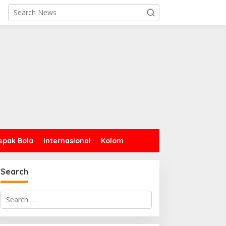
epak Bola
Internasional
Kolom
Search
Search
for: