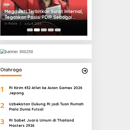
Megawati Terbitkan Surat Internal,
Mensesneg Tangg
Tegaskan Posisi PDIP Sebagai
Reshufle Menkeu
Partai Penyeimbang
In Politik
|
July 8, 2026
In Politik
|
June 6, 2026
Olahraga
1
RI Kirim 432 Atlet ke Asian Games 2026
Jepang
2
Uzbekistan Dukung RI jadi Tuan Rumah
Piala Dunia Futsal
3
RI Sabet Juara Umum di Thailand
Masters 2926