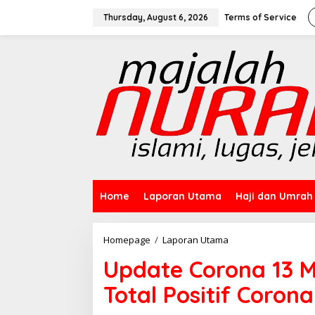
Skip
to
Thursday, August 6, 2026
Terms of Service
content
Home
Laporan Utama
Haji dan Umrah
Update
Homepage
/
Laporan Utama
Corona
Update Corona 13 M
13
Mei
Total Positif Corona
2021:
Bertambah