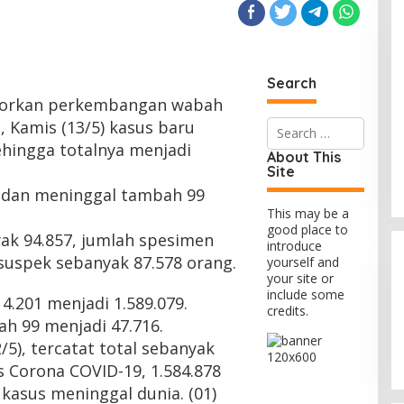
Search
porkan perkembangan wabah
Search
i, Kamis (13/5) kasus baru
for:
hingga totalnya menjadi
About This
Site
 dan meninggal tambah 99
This may be a
good place to
yak 94.857, jumlah spesimen
introduce
 suspek sebanyak 87.578 orang.
yourself and
your site or
include some
.201 menjadi 1.589.079.
credits.
h 99 menjadi 47.716.
5), tercatat total sebanyak
us Corona COVID-19, 1.584.878
kasus meninggal dunia. (01)