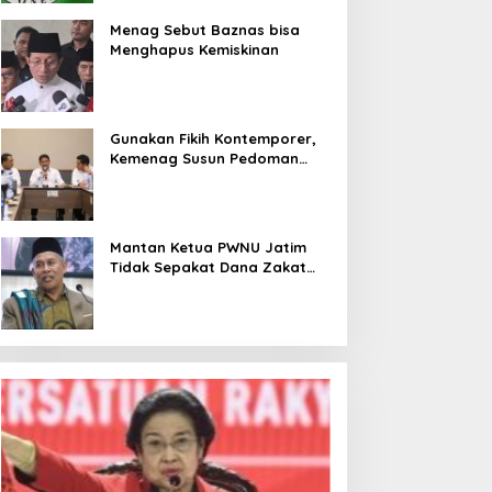
Menag Sebut Baznas bisa
Menghapus Kemiskinan
Gunakan Fikih Kontemporer,
Kemenag Susun Pedoman
Pembinaan Lembaga
Pengelola Zakat Wakaf
Mantan Ketua PWNU Jatim
Tidak Sepakat Dana Zakat
untuk Makan Bergizi Gratis