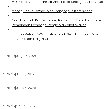
MUI Maros Sebut Tarekat Ana’ Loloa Sebagai Aliran Sesat
Menag Sebut Baznas bisa Menghapus Kemiskinan
Gunakan Fikih Kontemporer, Kemenag Susun Pedoman
Pembinaan Lembaga Pengelola Zakat Wakaf
Mantan Ketua PWNU Jatim Tidak Sepakat Dana Zakat
untuk Makan Bergizi Gratis
PDIP Desak Pemerintah Penyelidikan Kasus Kudatuli Dibuka Lagi
In Politik
|
July 26, 2026
Megawati Terbitkan Surat Internal, Tegaskan Posisi PDIP Sebagai
Partai Penyeimbang
In Politik
|
July 8, 2026
Mensesneg Tanggapi Isu Kuat Reshufle Menkeu dan Gubernur BI
In Politik
|
June 6, 2026
PDIP Kumpulkan Ribuan Kader se-Indonesia, Sambut Bulan Bung
Karno
In Politik
|
May 30, 2026