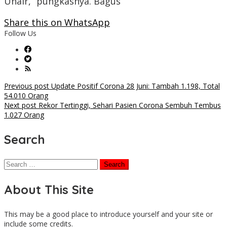
Unair,” pungkasnya. Bagus
Share this on WhatsApp
Follow Us
Post
Previous post
Update Positif Corona 28 Juni: Tambah 1.198, Total
54.010 Orang
navigation
Next post
Rekor Tertinggi, Sehari Pasien Corona Sembuh Tembus
1.027 Orang
Search
Search
for:
About This Site
This may be a good place to introduce yourself and your site or
include some credits.