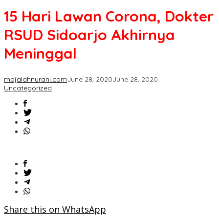
Lawan
15 Hari Lawan Corona, Dokter
Corona,
Dokter
RSUD Sidoarjo Akhirnya
RSUD
Sidoarjo
Meninggal
Akhirnya
Meninggal
majalahnurani.com
June 28, 2020
June 28, 2020
Uncategorized
Share this on WhatsApp