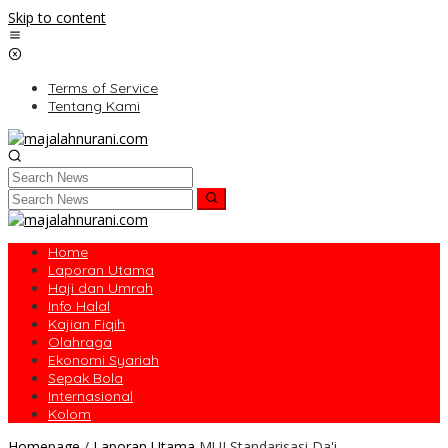
Skip to content
Terms of Service
Tentang Kami
Home
Laporan Utama
Haji dan Umrah
Info Halal
Kajian Fiqih
Olahraga
Ekonomi Syariah
Sepak Bola
Internasional
Kolom
Homepage
/
Laporan Utama
MUI Standarisasi Da'i