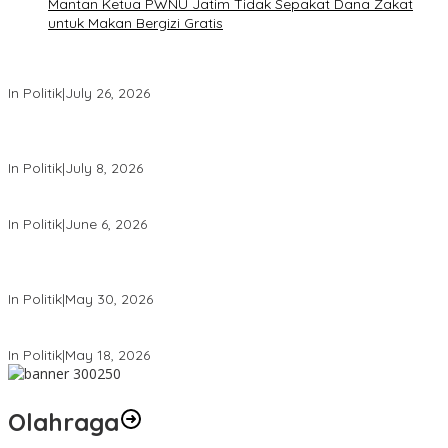
Mantan Ketua PWNU Jatim Tidak Sepakat Dana Zakat
untuk Makan Bergizi Gratis
PDIP Desak Pemerintah Penyelidikan Kasus Kudatuli Dibuka Lagi
In Politik
|
July 26, 2026
Megawati Terbitkan Surat Internal, Tegaskan Posisi PDIP Sebagai
Partai Penyeimbang
In Politik
|
July 8, 2026
Mensesneg Tanggapi Isu Kuat Reshufle Menkeu dan Gubernur BI
In Politik
|
June 6, 2026
PDIP Kumpulkan Ribuan Kader se-Indonesia, Sambut Bulan Bung
Karno
In Politik
|
May 30, 2026
Komdigi Pastikan Tak Ada Transfer Data Warga RI ke AS
In Politik
|
May 18, 2026
Olahraga