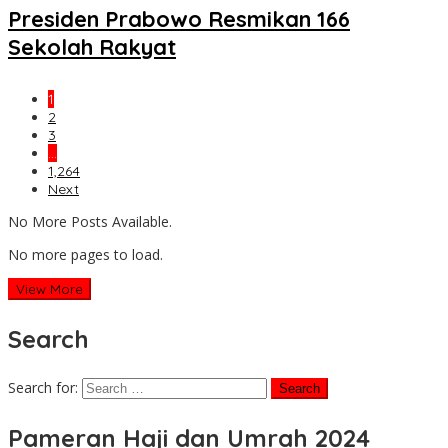
Presiden Prabowo Resmikan 166
Sekolah Rakyat
1
2
3
…
1,264
Next
No More Posts Available.
No more pages to load.
View More
Search
Search for:
Pameran Haji dan Umrah 2024