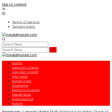
Skip to content
Terms of Service
Tentang Kami
Home
Laporan Utama
Haji dan Umrah
Info Halal
Kajian Fiqih
Olahraga
Ekonomi Syariah
Sepak Bola
Internasional
Kolom
Homepage
/
Laporan Utama
Mufti Malaysia Juga Imbau Shalat Id