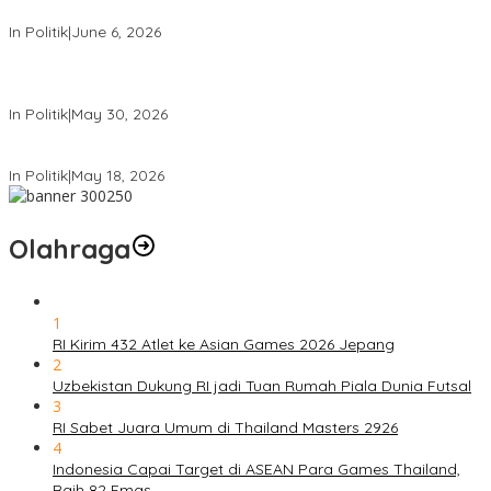
Mensesneg Tanggapi Isu Kuat Reshufle Menkeu dan Gubernur BI
In Politik
|
June 6, 2026
PDIP Kumpulkan Ribuan Kader se-Indonesia, Sambut Bulan Bung
Karno
In Politik
|
May 30, 2026
Komdigi Pastikan Tak Ada Transfer Data Warga RI ke AS
In Politik
|
May 18, 2026
Olahraga
1
RI Kirim 432 Atlet ke Asian Games 2026 Jepang
2
Uzbekistan Dukung RI jadi Tuan Rumah Piala Dunia Futsal
3
RI Sabet Juara Umum di Thailand Masters 2926
4
Indonesia Capai Target di ASEAN Para Games Thailand,
Raih 82 Emas