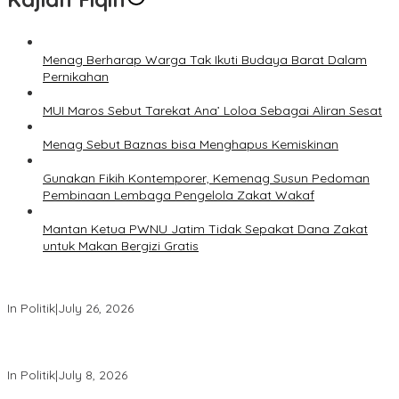
Menag Berharap Warga Tak Ikuti Budaya Barat Dalam
Pernikahan
MUI Maros Sebut Tarekat Ana’ Loloa Sebagai Aliran Sesat
Menag Sebut Baznas bisa Menghapus Kemiskinan
Gunakan Fikih Kontemporer, Kemenag Susun Pedoman
Pembinaan Lembaga Pengelola Zakat Wakaf
Mantan Ketua PWNU Jatim Tidak Sepakat Dana Zakat
untuk Makan Bergizi Gratis
PDIP Desak Pemerintah Penyelidikan Kasus Kudatuli Dibuka Lagi
In Politik
|
July 26, 2026
Megawati Terbitkan Surat Internal, Tegaskan Posisi PDIP Sebagai
Partai Penyeimbang
In Politik
|
July 8, 2026