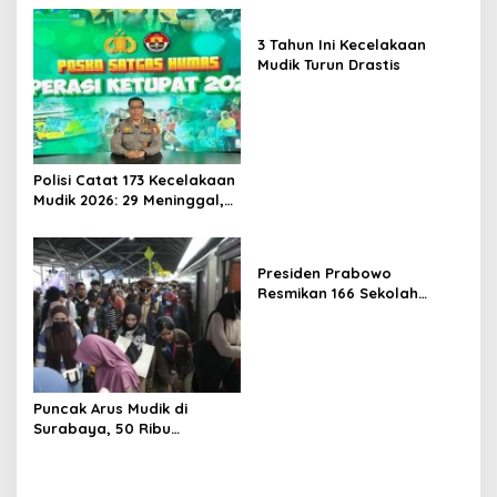
3 Tahun Ini Kecelakaan
Mudik Turun Drastis
Polisi Catat 173 Kecelakaan
Mudik 2026: 29 Meninggal,
70 Luka Berat dan 505
Luka Ringan
Presiden Prabowo
Resmikan 166 Sekolah
Rakyat
Puncak Arus Mudik di
Surabaya, 50 Ribu
Penumpang KA Padati
Stasiun Daop 8