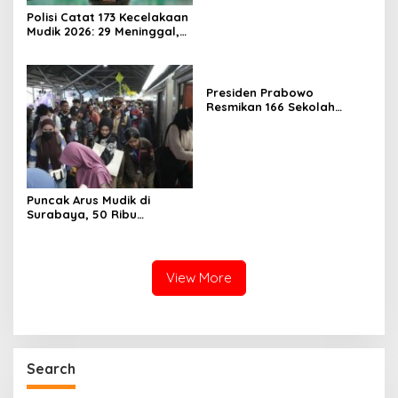
Polisi Catat 173 Kecelakaan
Mudik 2026: 29 Meninggal,
70 Luka Berat dan 505
Luka Ringan
Presiden Prabowo
Resmikan 166 Sekolah
Rakyat
Puncak Arus Mudik di
Surabaya, 50 Ribu
Penumpang KA Padati
Stasiun Daop 8
View More
Search