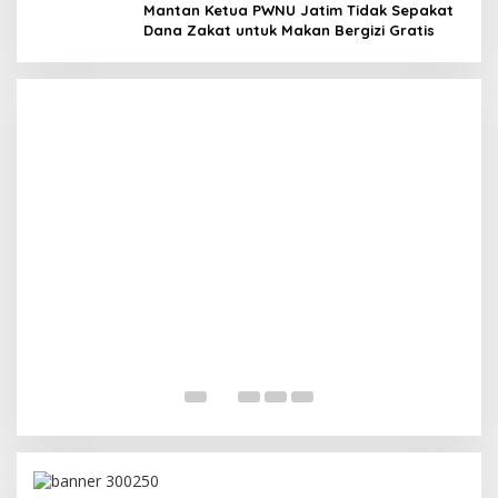
Megawati Terbitkan Surat Internal, Tegaskan
Mantan Ketua PWNU Jatim Tidak Sepakat
Posisi PDIP Sebagai Partai Penyeimbang
Dana Zakat untuk Makan Bergizi Gratis
In Politik
|
July 8, 2026
M
M
In 