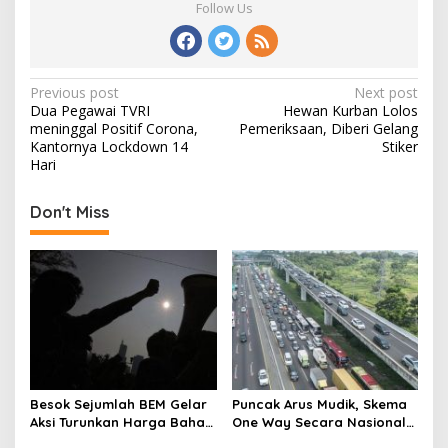
Follow Us
Post
Previous post
Next post
Dua Pegawai TVRI
Hewan Kurban Lolos
navigation
meninggal Positif Corona,
Pemeriksaan, Diberi Gelang
Kantornya Lockdown 14
Stiker
Hari
Don't Miss
Besok Sejumlah BEM Gelar
Puncak Arus Mudik, Skema
Aksi Turunkan Harga Bahan
One Way Secara Nasional
Pokok dan BBM
Diterapkan