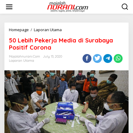
Skip
to
content
50
Homepage
/
Laporan Utama
Lebih
50 Lebih Pekerja Media di Surabaya
Pekerja
Media
Positif Corona
di
Surabaya
Majalahnurani.com
July 13, 2020
Laporan Utama
Positif
Corona