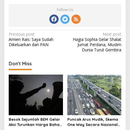
Follow Us
Post
Previous post
Next post
Amien Rais: Saya Sudah
Hagia Sophia Gelar Shalat
navigation
Dikeluarkan dari PAN
Jumat Perdana, Muslim
Dunia Turut Gembira
Don't Miss
Besok Sejumlah BEM Gelar
Puncak Arus Mudik, Skema
Aksi Turunkan Harga Bahan
One Way Secara Nasional
Pokok dan BBM
Diterapkan