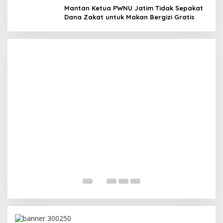
Megawati Terbitkan Surat Internal, Tegaskan
Mantan Ketua PWNU Jatim Tidak Sepakat
Posisi PDIP Sebagai Partai Penyeimbang
Dana Zakat untuk Makan Bergizi Gratis
In Politik
|
July 8, 2026
M
M
In 