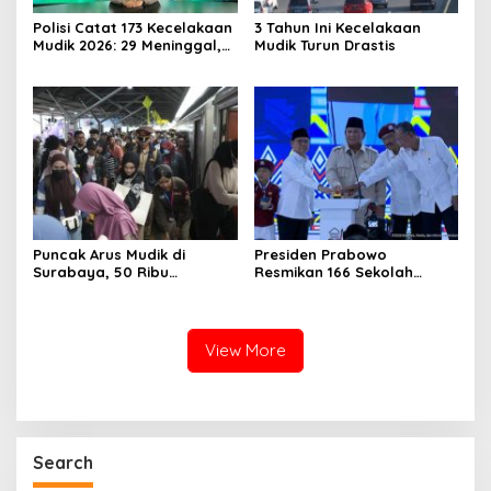
Polisi Catat 173 Kecelakaan
3 Tahun Ini Kecelakaan
Mudik 2026: 29 Meninggal,
Mudik Turun Drastis
70 Luka Berat dan 505
Luka Ringan
Puncak Arus Mudik di
Presiden Prabowo
Surabaya, 50 Ribu
Resmikan 166 Sekolah
Penumpang KA Padati
Rakyat
Stasiun Daop 8
View More
Search