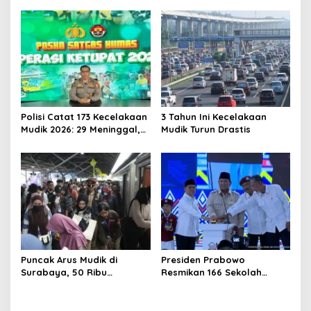
Polisi Catat 173 Kecelakaan
3 Tahun Ini Kecelakaan
Mudik 2026: 29 Meninggal,
Mudik Turun Drastis
70 Luka Berat dan 505
Luka Ringan
Puncak Arus Mudik di
Presiden Prabowo
Surabaya, 50 Ribu
Resmikan 166 Sekolah
Penumpang KA Padati
Rakyat
Stasiun Daop 8