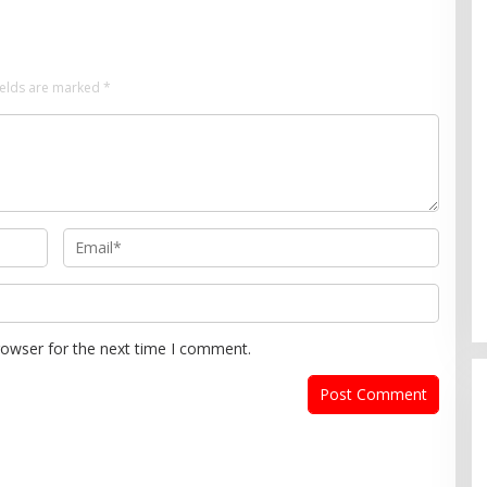
ields are marked
*
PDIP Desak Pemerintah
Penyelidikan Kasus Kudatuli
Dibuka Lagi
In Politik
|
July 26, 2026
rowser for the next time I comment.