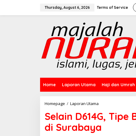
Skip
to
Thursday, August 6, 2026
Terms of Service
content
Home
Laporan Utama
Haji dan Umrah
Selain
Homepage
/
Laporan Utama
D614G,
Selain D614G, Tipe
Tipe
Baru
di Surabaya
Covid-
19