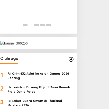
Mensesneg Tangg
Reshufle Menkeu
In Politik
|
June 6, 2026
Olahraga
1
RI Kirim 432 Atlet ke Asian Games 2026
Jepang
2
Uzbekistan Dukung RI jadi Tuan Rumah
Piala Dunia Futsal
3
RI Sabet Juara Umum di Thailand
Masters 2926