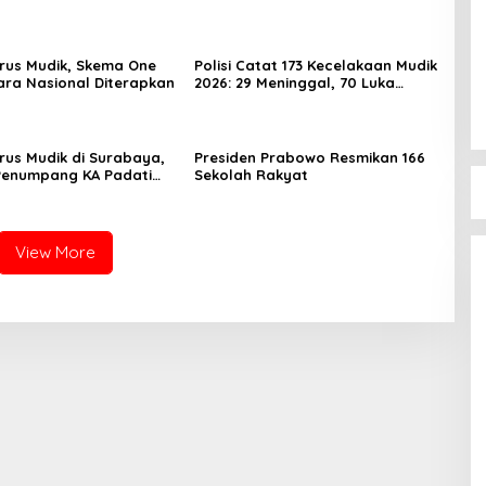
rus Mudik, Skema One
Polisi Catat 173 Kecelakaan Mudik
ra Nasional Diterapkan
2026: 29 Meninggal, 70 Luka
Berat dan 505 Luka Ringan
rus Mudik di Surabaya,
Presiden Prabowo Resmikan 166
Penumpang KA Padati
Sekolah Rakyat
Daop 8
View More