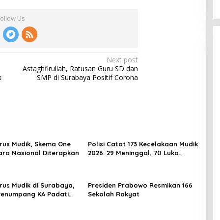
Follow Us
Next post
Astaghfirullah, Ratusan Guru SD dan
k
SMP di Surabaya Positif Corona
rus Mudik, Skema One
Polisi Catat 173 Kecelakaan Mudik
ra Nasional Diterapkan
2026: 29 Meninggal, 70 Luka
Berat dan 505 Luka Ringan
rus Mudik di Surabaya,
Presiden Prabowo Resmikan 166
Penumpang KA Padati
Sekolah Rakyat
Daop 8