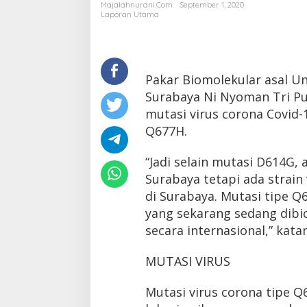
Ditemukan
Majalahnurani.com
September 1, 2020
di
Laporan Utama
Surabaya
Pakar Biomolekular asal Uni
Surabaya Ni Nyoman Tri 
mutasi virus corona Covid-
Q677H.
“Jadi selain mutasi D614G, 
Surabaya tetapi ada strain
di Surabaya. Mutasi tipe Q
yang sekarang sedang dibi
secara internasional,” katan
MUTASI VIRUS
Mutasi virus corona tipe Q6