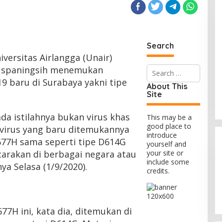
Search
versitas Airlangga (Unair)
Search
Puspaningsih menemukan
for:
19 baru di Surabaya yakni tipe
About This
Site
ada istilahnya bukan virus khas
This may be a
good place to
 virus yang baru ditemukannya
introduce
677H sama seperti tipe D614G
yourself and
carakan di berbagai negara atau
your site or
include some
ya Selasa (1/9/2020).
credits.
77H ini, kata dia, ditemukan di