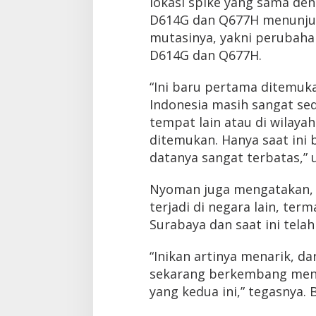
lokasi spike yang sama de
D614G dan Q677H menunjuk
mutasinya, yakni perubaha
D614G dan Q677H.
“Ini baru pertama ditemuk
Indonesia masih sangat sedi
tempat lain atau di wilayah
ditemukan. Hanya saat ini
datanya sangat terbatas,” 
Nyoman juga mengatakan, 
terjadi di negara lain, ter
Surabaya dan saat ini tela
“Inikan artinya menarik, d
sekarang berkembang menj
yang kedua ini,” tegasnya. 