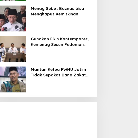
Menag Sebut Baznas bisa
Menghapus Kemiskinan
Gunakan Fikih Kontemporer,
Kemenag Susun Pedoman
Pembinaan Lembaga
Pengelola Zakat Wakaf
Mantan Ketua PWNU Jatim
Tidak Sepakat Dana Zakat
Megawati Terbitkan Surat Internal,
untuk Makan Bergizi Gratis
Tegaskan Posisi PDIP Sebagai
Partai Penyeimbang
In Politik
|
July 8, 2026