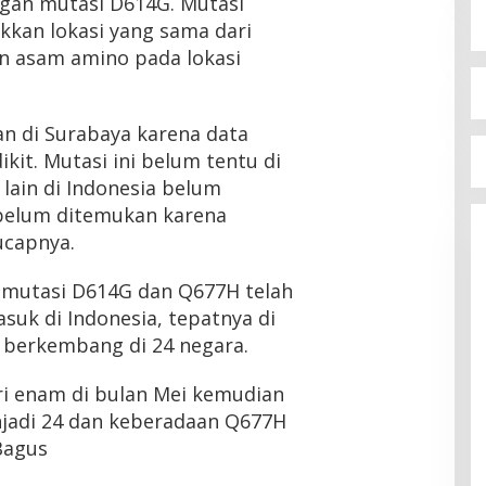
ngan mutasi D614G. Mutasi
kan lokasi yang sama dari
n asam amino pada lokasi
an di Surabaya karena data
kit. Mutasi ini belum tentu di
 lain di Indonesia belum
 belum ditemukan karena
ucapnya.
mutasi D614G dan Q677H telah
masuk di Indonesia, tepatnya di
h berkembang di 24 negara.
ari enam di bulan Mei kemudian
adi 24 dan keberadaan Q677H
Bagus