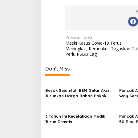
Post
Previous post
Meski Kasus Covid-19 Terus
navigation
Meningkat, Kemenkes Tegaskan Ta
Perlu PSBB Lagi
Don't Miss
Besok Sejumlah BEM Gelar Aksi
Puncak A
Turunkan Harga Bahan Pokok
Way Seca
dan BBM
3 Tahun Ini Kecelakaan Mudik
Puncak A
Turun Drastis
50 Ribu 
Stasiun 