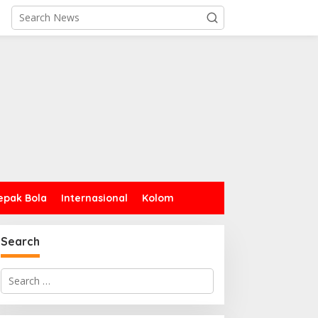
epak Bola
Internasional
Kolom
Search
Search
for: