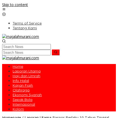
Skip to content
Terms of Service
Tentang Kami
Home
Laporan Utama
Haji dan Umrah
Info Halal
Kajian Fiqih
Olahraga
Ekonomi Syariah
Sepak Bola
Internasional
Kolom
Homepage
/
Laporan Utama
Paspor Berlaku 10 Tahun Tinggal