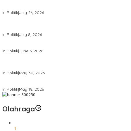
PDIP Desak Pemerintah Penyelidikan Kasus Kudatuli Dibuka Lagi
In Politik
|
July 26, 2026
Megawati Terbitkan Surat Internal, Tegaskan Posisi PDIP Sebagai
Partai Penyeimbang
In Politik
|
July 8, 2026
Mensesneg Tanggapi Isu Kuat Reshufle Menkeu dan Gubernur BI
In Politik
|
June 6, 2026
PDIP Kumpulkan Ribuan Kader se-Indonesia, Sambut Bulan Bung
Karno
In Politik
|
May 30, 2026
Komdigi Pastikan Tak Ada Transfer Data Warga RI ke AS
In Politik
|
May 18, 2026
Olahraga
1