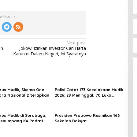
Follow Us
Next post
in
Jokowi Izinkan Investor Cari Harta
Karun di Dalam Negeri, Ini Syaratnya
rus Mudik, Skema One
Polisi Catat 173 Kecelakaan Mudik
ra Nasional Diterapkan
2026: 29 Meninggal, 70 Luka
Berat dan 505 Luka Ringan
rus Mudik di Surabaya,
Presiden Prabowo Resmikan 166
Penumpang KA Padati
Sekolah Rakyat
Daop 8