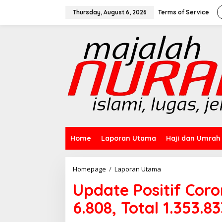
Skip
to
Thursday, August 6, 2026
Terms of Service
content
Home
Laporan Utama
Haji dan Umrah
Update
Homepage
/
Laporan Utama
Positif
Update Positif Cor
Corona
3
6.808, Total 1.353.8
Maret:
Bertambah