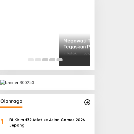
Mensesneg Tangg
Reshufle Menkeu
In Politik
|
June 6, 2026
Olahraga
1
RI Kirim 432 Atlet ke Asian Games 2026
Jepang