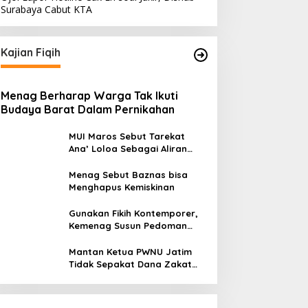
Surabaya Cabut KTA
Kajian Fiqih
Menag Berharap Warga Tak Ikuti
Budaya Barat Dalam Pernikahan
MUI Maros Sebut Tarekat
Ana’ Loloa Sebagai Aliran
Sesat
Menag Sebut Baznas bisa
Menghapus Kemiskinan
Gunakan Fikih Kontemporer,
Kemenag Susun Pedoman
Pembinaan Lembaga
Megawati Terbitkan Surat Internal,
Pengelola Zakat Wakaf
Mantan Ketua PWNU Jatim
Tegaskan Posisi PDIP Sebagai
Tidak Sepakat Dana Zakat
Partai Penyeimbang
In Politik
|
July 8, 2026
untuk Makan Bergizi Gratis