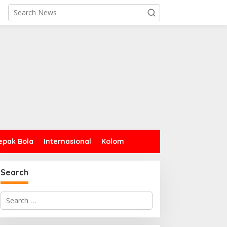
epak Bola
Internasional
Kolom
Search
Search
for: