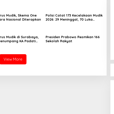
rus Mudik, Skema One
Polisi Catat 173 Kecelakaan Mudik
ra Nasional Diterapkan
2026: 29 Meninggal, 70 Luka
Berat dan 505 Luka Ringan
rus Mudik di Surabaya,
Presiden Prabowo Resmikan 166
Penumpang KA Padati
Sekolah Rakyat
Daop 8
View More