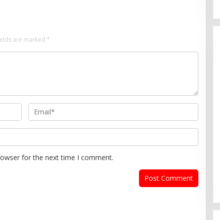
ields are marked
*
rowser for the next time I comment.
PDIP Desak Pemerintah
Penyelidikan Kasus Kudatuli
Dibuka Lagi
In Politik
|
July 26, 2026