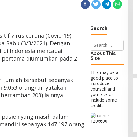
Search
tif virus corona (Covid-19)
Search
a Rabu (3/3/2021). Dengan
for:
if di Indonesia mencapai
About This
us pertama diumumkan pada 2
Site
This may be a
good place to
ri jumlah tersebut sebanyak
introduce
 9.053 orang) dinyatakan
yourself and
(bertambah 203) lainnya
your site or
include some
credits.
u pasien yang masih dalam
mandiri sebanyak 147.197 orang.