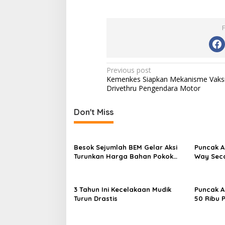
Post
Previous post
Kemenkes Siapkan Mekanisme Vaks
navigation
Drivethru Pengendara Motor
Don't Miss
Besok Sejumlah BEM Gelar Aksi
Puncak A
Turunkan Harga Bahan Pokok
Way Seca
dan BBM
3 Tahun Ini Kecelakaan Mudik
Puncak A
Turun Drastis
50 Ribu 
Stasiun 