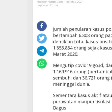
6.808,
Majalahnurani.com
March 3, 2021
Total
Laporan Utama
1.353.833
Orang
Jumlah penularan kasus posi
bertambah 6.808 orang pad
demikian total kasus posit
1.353.834 orang sejak kas
Maret 2020.
Mengutip covid19.go.id, da
1.169.916 orang (bertambah
sembuh, dan 36.721 orang 
meninggal dunia.
Sementara kasus aktif ata
perawatan maupun isolasi 
Bagus