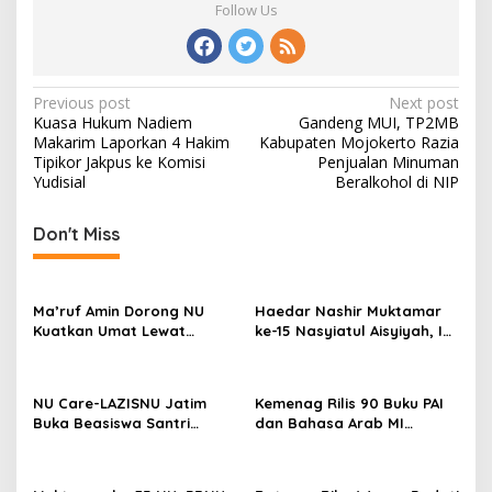
Follow Us
Post
Previous post
Next post
Kuasa Hukum Nadiem
Gandeng MUI, TP2MB
navigation
Makarim Laporkan 4 Hakim
Kabupaten Mojokerto Razia
Tipikor Jakpus ke Komisi
Penjualan Minuman
Yudisial
Beralkohol di NIP
Don't Miss
Ma’ruf Amin Dorong NU
Haedar Nashir Muktamar
Kuatkan Umat Lewat
ke-15 Nasyiatul Aisyiyah, Ini
Pendidikan dan Ekonomi
Pesannya
NU Care-LAZISNU Jatim
Kemenag Rilis 90 Buku PAI
Buka Beasiswa Santri
dan Bahasa Arab MI
Tahfidz 2026
sampai MA