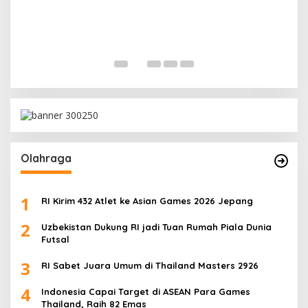
M
M
In 
Olahraga
1
RI Kirim 432 Atlet ke Asian Games 2026 Jepang
2
Uzbekistan Dukung RI jadi Tuan Rumah Piala Dunia
Futsal
3
RI Sabet Juara Umum di Thailand Masters 2926
4
Indonesia Capai Target di ASEAN Para Games
Thailand, Raih 82 Emas