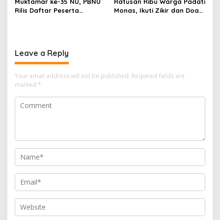
Muktamar ke-35 NU, PBNU
Ratusan Ribu Warga Padati
Rilis Daftar Peserta
Monas, Ikuti Zikir dan Doa
Sementara Tahap I, 501
Bersama Sambut HUT ke-81
Cabang dan Wilayah Masuk
RI
Data
Leave a Reply
Your email address will not be published.
Required fields are
marked
*