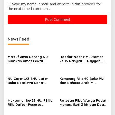
Save my name, email, and website in this browser for
the next time I comment.
News Feed
Ma’ruf Amin Dorong NU
Haedar Nashir Muktamar
Kuatkan Umat Lewat
ke-15 Nasyiatul Aisyiyah, Ini
Pendidikan dan Ekonomi
Pesannya
NU Care-LAZISNU Jatim
Kemenag Rilis 90 Buku PAI
Buka Beasiswa Santri
dan Bahasa Arab MI
Tahfidz 2026
sampai MA
Muktamar ke-35 NU, PBNU
Ratusan Ribu Warga Padati
Rilis Daftar Peserta
Monas, Ikuti Zikir dan Doa
Sementara Tahap I, 501
Bersama Sambut HUT ke-81
Cabang dan Wilayah Masuk
RI