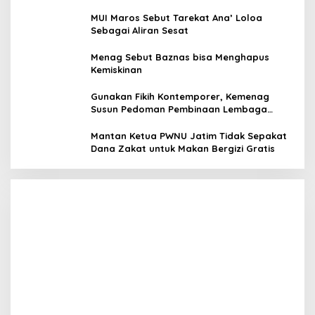
MUI Maros Sebut Tarekat Ana’ Loloa
Sebagai Aliran Sesat
Menag Sebut Baznas bisa Menghapus
Kemiskinan
Gunakan Fikih Kontemporer, Kemenag
Susun Pedoman Pembinaan Lembaga
Pengelola Zakat Wakaf
Megawati Terbitkan Surat Internal, Tegaskan
Mantan Ketua PWNU Jatim Tidak Sepakat
Posisi PDIP Sebagai Partai Penyeimbang
Dana Zakat untuk Makan Bergizi Gratis
In Politik
|
July 8, 2026