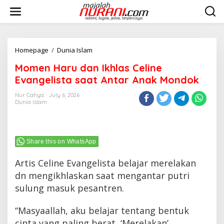
Skip
to
content
Momen
Homepage
/
Dunia Islam
Haru
Momen Haru dan Ikhlas Celine
dan
Ikhlas
Evangelista saat Antar Anak Mondok
Celine
Evangelista
Nur Cahya
July 6, 2026
Dunia Islam
saat
Antar
Anak
Mondok
Share this on WhatsApp
Artis Celine Evangelista belajar merelakan
dn mengikhlaskan saat mengantar putri
sulung masuk pesantren.
“Masyaallah, aku belajar tentang bentuk
cinta yang paling berat, ‘Merelakan’.