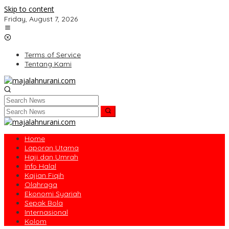
Skip to content
Friday, August 7, 2026
Terms of Service
Tentang Kami
Home
Laporan Utama
Haji dan Umrah
Info Halal
Kajian Fiqih
Olahraga
Ekonomi Syariah
Sepak Bola
Internasional
Kolom