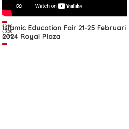
00:00
Islamic Education Fair 21-25 Februari
00:00
2024 Royal Plaza
01:07