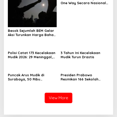
One Way Secara Nasional
Diterapkan
Besok Sejumlah BEM Gelar
Aksi Turunkan Harga Bahan
Pokok dan BBM
Polisi Catat 173 Kecelakaan
3 Tahun Ini Kecelakaan
Mudik 2026: 29 Meninggal,
Mudik Turun Drastis
70 Luka Berat dan 505
Luka Ringan
Puncak Arus Mudik di
Presiden Prabowo
Surabaya, 50 Ribu
Resmikan 166 Sekolah
Penumpang KA Padati
Rakyat
Stasiun Daop 8
View More