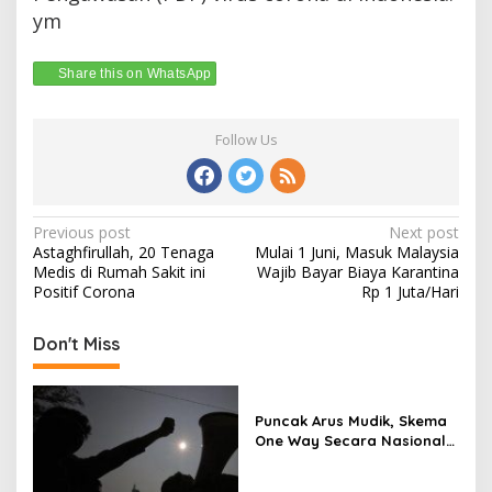
ym
Share this on WhatsApp
Follow Us
Post
Previous post
Next post
Astaghfirullah, 20 Tenaga
Mulai 1 Juni, Masuk Malaysia
navigation
Medis di Rumah Sakit ini
Wajib Bayar Biaya Karantina
Positif Corona
Rp 1 Juta/Hari
Don't Miss
Puncak Arus Mudik, Skema
One Way Secara Nasional
Diterapkan