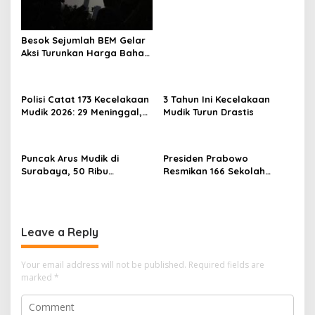
Besok Sejumlah BEM Gelar
Aksi Turunkan Harga Bahan
Pokok dan BBM
Polisi Catat 173 Kecelakaan
3 Tahun Ini Kecelakaan
Mudik 2026: 29 Meninggal,
Mudik Turun Drastis
70 Luka Berat dan 505
Luka Ringan
Puncak Arus Mudik di
Presiden Prabowo
Surabaya, 50 Ribu
Resmikan 166 Sekolah
Penumpang KA Padati
Rakyat
Stasiun Daop 8
Leave a Reply
Your email address will not be published.
Required fields are
marked
*