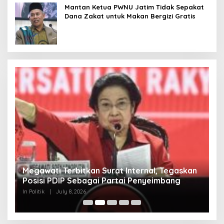
Mantan Ketua PWNU Jatim Tidak Sepakat
Dana Zakat untuk Makan Bergizi Gratis
Megawati Terbitkan Surat Internal, Tegaskan
M
Posisi PDIP Sebagai Partai Penyeimbang
M
In Politik
|
July 8, 2026
In 