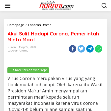
Skip
to
content
Akui
Homepage
/
Laporan Utama
Sulit
Akui Sulit Hadapi Corona, Pemerintah
Hadapi
Corona,
Minta Maaf
Pemerintah
Minta
Nurani
May 22, 2020
Laporan Utama
Maaf
Share this on WhatsApp
Virus Corona merupakan virus yang yang
tidak mudah dihadapi. Oleh karena itu Wakil
Presiden Ma’ruf Amin menyampaikan
permintaan maaf kepada seluruh
masyarakat Indonesia karena virus corona
(Covid-19) belum hilang sampai saat ini.