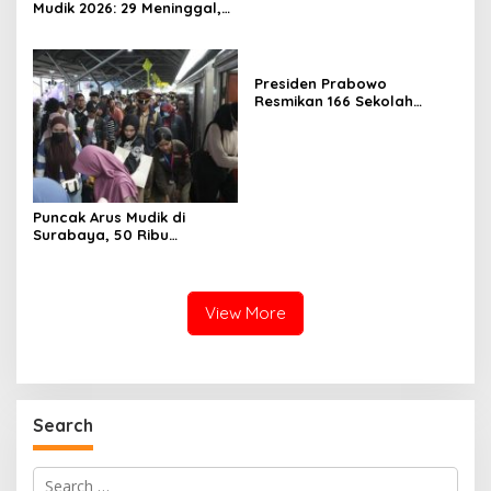
Mudik 2026: 29 Meninggal,
70 Luka Berat dan 505
Luka Ringan
Presiden Prabowo
Resmikan 166 Sekolah
Rakyat
Puncak Arus Mudik di
Surabaya, 50 Ribu
Penumpang KA Padati
Stasiun Daop 8
View More
Search
Search