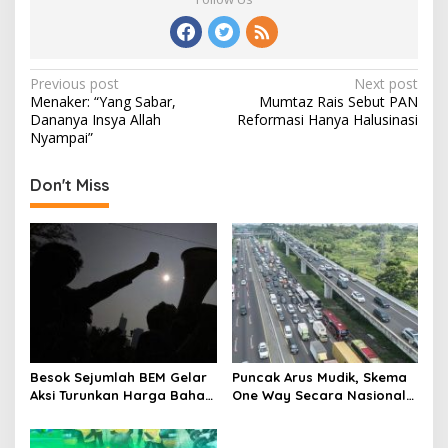
Post
Previous post
Next post
Menaker: “Yang Sabar,
Mumtaz Rais Sebut PAN
navigation
Dananya Insya Allah
Reformasi Hanya Halusinasi
Nyampai”
Don't Miss
Besok Sejumlah BEM Gelar
Puncak Arus Mudik, Skema
Aksi Turunkan Harga Bahan
One Way Secara Nasional
Pokok dan BBM
Diterapkan