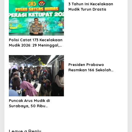
3 Tahun Ini Kecelakaan
Mudik Turun Drastis
Polisi Catat 173 Kecelakaan
Mudik 2026: 29 Meninggal,
70 Luka Berat dan 505
Luka Ringan
Presiden Prabowo
Resmikan 166 Sekolah
Rakyat
Puncak Arus Mudik di
Surabaya, 50 Ribu
Penumpang KA Padati
Stasiun Daop 8
Leave a Reply