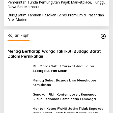
Pemerintah Tunda Pemungutan Pajak Marketplace, Tunggu
Daya Beli Membaik
Bulog Jatim Tambah Pasokan Beras Premium di Pasar dan
Ritel Modern
Kajian Fiqih
Menag Berharap Warga Tak Ikuti Budaya Barat
Dalam Pernikahan
MUI Maros Sebut Tarekat Ana’ Loloa
Sebagai Aliran Sesat
Menag Sebut Baznas bisa Menghapus
Kemiskinan
Gunakan Fikih Kontemporer, Kemenag
Susun Pedoman Pembinaan Lembaga
Pengelola Zakat Wakaf
Komdigi Pastikan Tak Ada Transfer Data
Mantan Ketua PWNU Jatim Tidak Sepakat
Warga RI ke AS