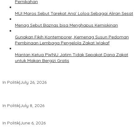
Pernikahan
MUI Maros Sebut Tarekat Ana’ Loloa Sebagai Aliran Sesat
Menag Sebut Baznas bisa Menghapus Kemiskinan
Gunakan Fikih Kontemporer, Kemenag Susun Pedoman
Pembinaan Lembaga Pengelola Zakat Wakaf
Mantan Ketua PWNU Jatim Tidak Sepakat Dana Zakat
untuk Makan Bergizi Gratis
PDIP Desak Pemerintah Penyelidikan Kasus Kudatuli Dibuka Lagi
In Politik
|
July 26, 2026
Megawati Terbitkan Surat Internal, Tegaskan Posisi PDIP Sebagai
Partai Penyeimbang
In Politik
|
July 8, 2026
Mensesneg Tanggapi Isu Kuat Reshufle Menkeu dan Gubernur BI
In Politik
|
June 6, 2026
PDIP Kumpulkan Ribuan Kader se-Indonesia, Sambut Bulan Bung