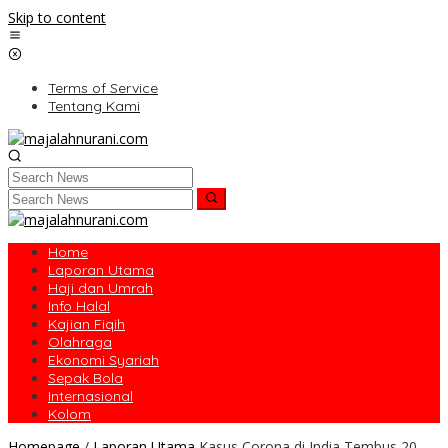
Skip to content
Terms of Service
Tentang Kami
Home
Laporan Utama
Haji dan Umrah
Info Halal
Kajian Fiqih
Olahraga
Ekonomi Syariah
Sepak Bola
Internasional
Kolom
Homepage
/
Laporan Utama
Kasus Corona di India Tembus 20