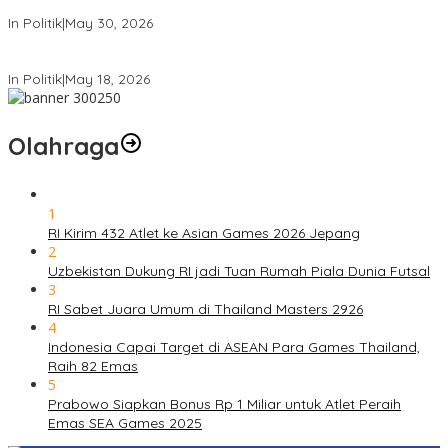
Karno
In Politik
|
May 30, 2026
Komdigi Pastikan Tak Ada Transfer Data Warga RI ke AS
In Politik
|
May 18, 2026
Olahraga
1
RI Kirim 432 Atlet ke Asian Games 2026 Jepang
2
Uzbekistan Dukung RI jadi Tuan Rumah Piala Dunia Futsal
3
RI Sabet Juara Umum di Thailand Masters 2926
4
Indonesia Capai Target di ASEAN Para Games Thailand,
Raih 82 Emas
5
Prabowo Siapkan Bonus Rp 1 Miliar untuk Atlet Peraih
Emas SEA Games 2025