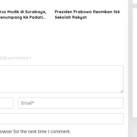
rus Mudik di Surabaya,
Presiden Prabowo Resmikan 166
Penumpang KA Padati
Sekolah Rakyat
Daop 8
ields are marked
*
rowser for the next time I comment.