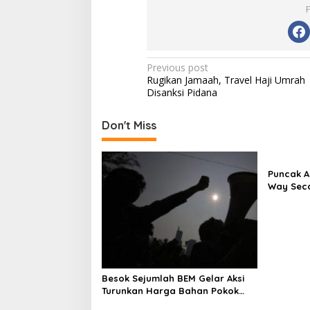
Post
Previous post
Rugikan Jamaah, Travel Haji Umrah
navigation
Disanksi Pidana
Don't Miss
Puncak A
Way Seca
Besok Sejumlah BEM Gelar Aksi
Turunkan Harga Bahan Pokok
dan BBM