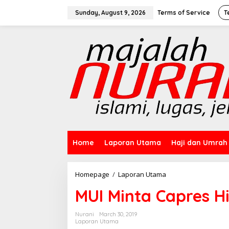
Skip
to
Sunday, August 9, 2026
Terms of Service
T
content
Home
Laporan Utama
Haji dan Umrah
MUI
Homepage
/
Laporan Utama
Minta
MUI Minta Capres Hi
Capres
Hindari
Isu
Nurani
March 30, 2019
Khilafah
Laporan Utama