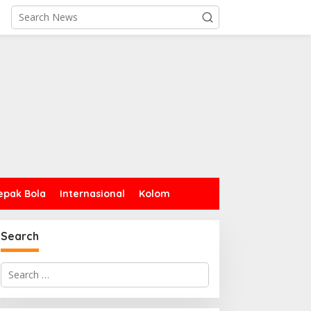
epak Bola
Internasional
Kolom
Search
Search
for: