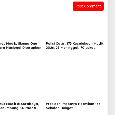
rus Mudik, Skema One
Polisi Catat 173 Kecelakaan Mudik
ra Nasional Diterapkan
2026: 29 Meninggal, 70 Luka
Berat dan 505 Luka Ringan
rus Mudik di Surabaya,
Presiden Prabowo Resmikan 166
Penumpang KA Padati
Sekolah Rakyat
Daop 8