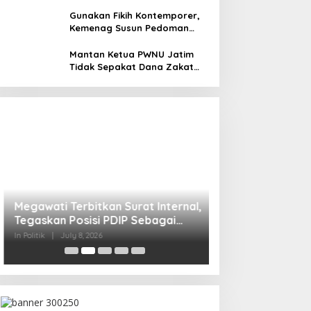
Gunakan Fikih Kontemporer,
Kemenag Susun Pedoman
Pembinaan Lembaga
Megawati Terbitkan Surat Internal,
Pengelola Zakat Wakaf
Mantan Ketua PWNU Jatim
Tegaskan Posisi PDIP Sebagai
Tidak Sepakat Dana Zakat
Partai Penyeimbang
In Politik
|
July 8, 2026
untuk Makan Bergizi Gratis
Mensesneg Tangg
Reshufle Menkeu
In Politik
|
June 6, 2026