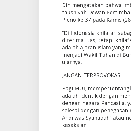
Din mengatakan bahwa imb
taushiyah Dewan Pertimban
Pleno ke-37 pada Kamis (28
“Di Indonesia khilafah seba
diterima luas, tetapi khila
adalah ajaran Islam yang 
menjadi Wakil Tuhan di Bumi 
ujarnya.
JANGAN TERPROVOKASI
Bagi MUI, mempertentangka
adalah identik dengan me
dengan negara Pancasila, 
selesai dengan penegasan n
Ahdi was Syahadah” atau n
kesaksian.