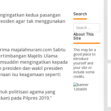
Search
engingatkan kedua pasangan
presiden agar tak menggunakan
Search
for:
About This
Site
terima majalahnurani.com Sabtu
This may be a
good place to
ertimbangan Majelis Ulama
introduce
yamsuddin mengingatkan kepada
yourself and
 presiden dan wakil presiden
your site or
include some
naan isu keagamaan seperti
credits.
tuk politisasi agama yang
kkan) pada Pilpres 2019,”