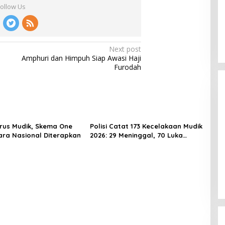
Follow Us
PDIP Desak Pemerintah
Penyelidikan Kasus Kudatuli
Next post
Dibuka Lagi
Amphuri dan Himpuh Siap Awasi Haji
In Politik
|
July 26, 2026
Furodah
rus Mudik, Skema One
Polisi Catat 173 Kecelakaan Mudik
ra Nasional Diterapkan
2026: 29 Meninggal, 70 Luka
Berat dan 505 Luka Ringan