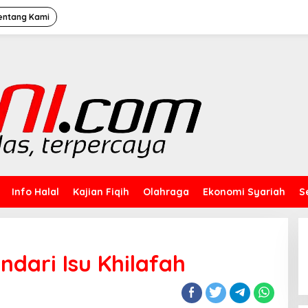
entang Kami
Info Halal
Kajian Fiqih
Olahraga
Ekonomi Syariah
S
ndari Isu Khilafah