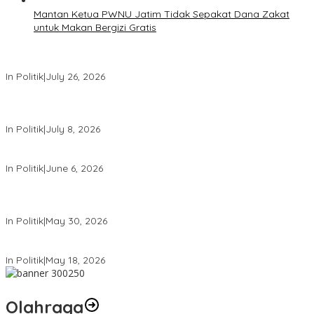
Mantan Ketua PWNU Jatim Tidak Sepakat Dana Zakat
untuk Makan Bergizi Gratis
PDIP Desak Pemerintah Penyelidikan Kasus Kudatuli Dibuka Lagi
In Politik
|
July 26, 2026
Megawati Terbitkan Surat Internal, Tegaskan Posisi PDIP Sebagai
Partai Penyeimbang
In Politik
|
July 8, 2026
Mensesneg Tanggapi Isu Kuat Reshufle Menkeu dan Gubernur BI
In Politik
|
June 6, 2026
PDIP Kumpulkan Ribuan Kader se-Indonesia, Sambut Bulan Bung
Karno
In Politik
|
May 30, 2026
Komdigi Pastikan Tak Ada Transfer Data Warga RI ke AS
In Politik
|
May 18, 2026
Olahraga