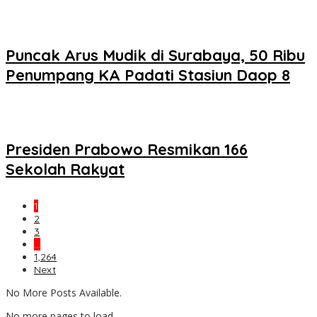
Puncak Arus Mudik di Surabaya, 50 Ribu
Penumpang KA Padati Stasiun Daop 8
Presiden Prabowo Resmikan 166
Sekolah Rakyat
1
2
3
…
1,264
Next
No More Posts Available.
No more pages to load.