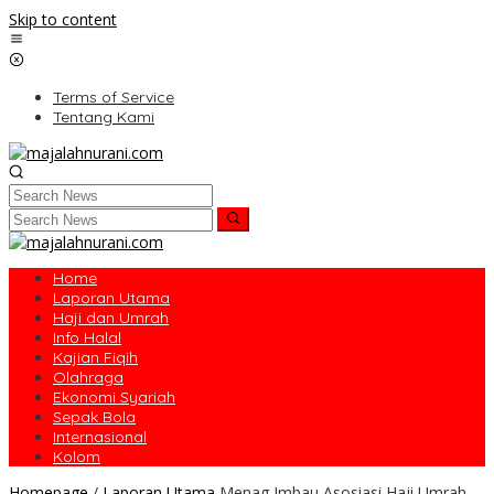
Skip to content
Terms of Service
Tentang Kami
Home
Laporan Utama
Haji dan Umrah
Info Halal
Kajian Fiqih
Olahraga
Ekonomi Syariah
Sepak Bola
Internasional
Kolom
Homepage
/
Laporan Utama
Menag Imbau Asosiasi Haji Umrah